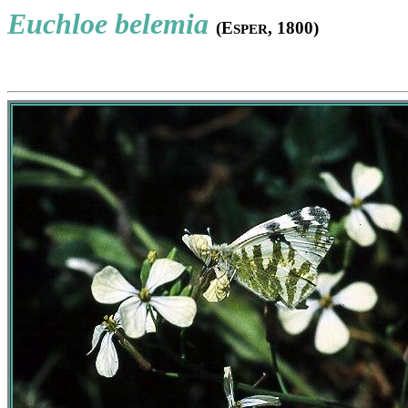
Euchloe belemia
(E
, 1800)
SPER