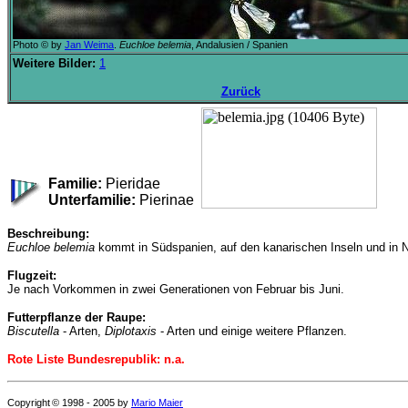
Photo © by
Jan Weima
.
Euchloe belemia
, Andalusien / Spanien
Weitere Bilder:
1
Zurück
Familie:
Pieridae
Unterfamilie:
Pierinae
Beschreibung:
Euchloe belemia
kommt in Südspanien, auf den kanarischen Inseln und in No
Flugzeit:
Je nach Vorkommen in zwei Generationen von Februar bis Juni.
Futterpflanze der Raupe:
Biscutella
- Arten,
Diplotaxis
- Arten und einige weitere Pflanzen.
Rote Liste Bundesrepublik: n.a.
Copyright
© 1998 - 2005
by
Mario Maier