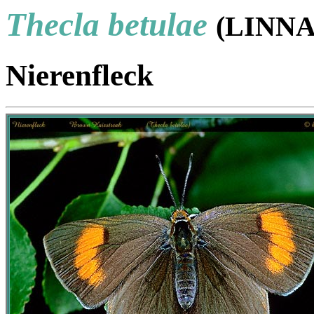
Thecla betulae
(LINNA
Nierenfleck