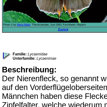
Photo © by
Mario Maier
.
Thecla betulae
, Juni 1993, Forchheim / Bayern
Zurück
Familie:
Lycaenidae
Unterfamilie:
Lycaeninae
Beschreibung:
Der Nierenfleck, so genannt 
auf den Vorderflügeloberseiten
Männchen haben diese Flecke ni
Zipfelfalter, welche wiederum