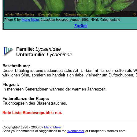
Photo © by
Mario Maier
.
Lampides boeticus
, August 1991, Nikiti / Griechenland
Zurück
Familie:
Lycaenidae
Unterfamilie:
Lycaeninae
Beschreibung:
Dieser Bläuling ist eine südeuropäische Art. Er kommt nur sehr selten als Wa
wirklichen Sinn, sondern es handelt sich dabei vielmehr um Duftschuppen. Ei
Flugzeit:
In mehreren Generationen während der warmen Jahreszeit.
Futterpflanze der Raupe:
Fruchtkapseln des Blasenstrauches.
Rote Liste Bundesrepublik: n.a.
Copyright
© 1998 - 2005
by
Mario Maier
Send your comments or suggestions to the
Webmaster
of EuropeanButterflies.com