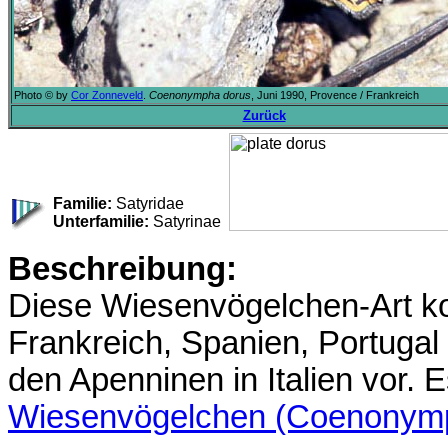
Photo © by
Cor Zonneveld
.
Coenonympha dorus
, Juni 1990, Provence / Frankreich
Zurück
Familie:
Satyridae
Unterfamilie:
Satyrinae
Beschreibung:
Diese Wiesenvögelchen-Art k
Frankreich, Spanien, Portugal 
den Apenninen in Italien vor. 
Wiesenvögelchen (Coenonymp