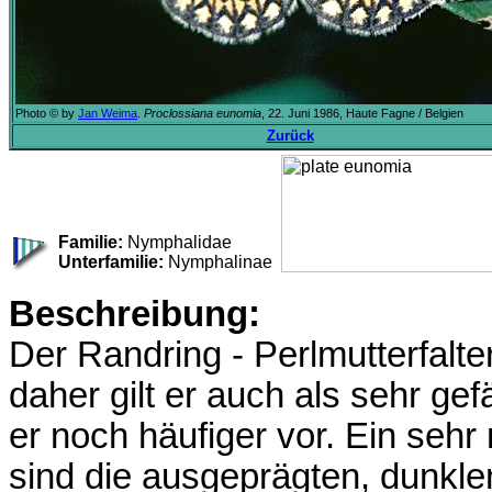
Photo © by
Jan Weima
.
Proclossiana eunomia
, 22. Juni 1986, Haute Fagne / Belgien
Zurück
Familie:
Nymphalidae
Unterfamilie:
Nymphalinae
Beschreibung:
Der Randring - Perlmutterfalt
daher gilt er auch als sehr ge
er noch häufiger vor. Ein seh
sind die ausgeprägten, dunkle