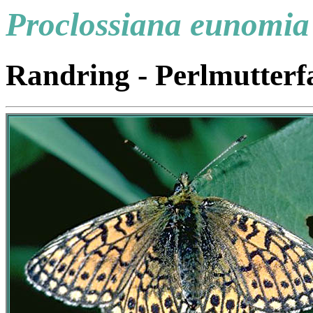
Proclossiana eunomia
Randring - Perlmutterfa