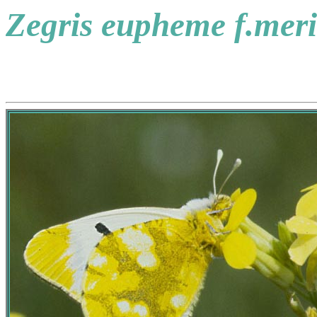
Zegris eupheme f.meri