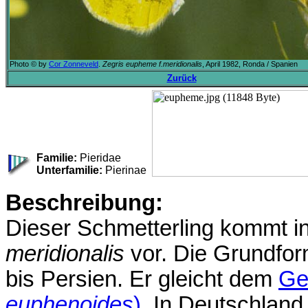
Photo © by
Cor Zonneveld
.
Zegris eupheme f.meridionalis
, April 1982, Ronda / Spanien
Zurück
Familie:
Pieridae
Unterfamilie:
Pierinae
Beschreibung:
Dieser Schmetterling kommt in
meridionalis
vor. Die Grundfor
bis Persien. Er gleicht dem
Ge
euphenoides
)
. In Deutschlan