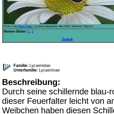
Photo © by
Mario Maier
.
Lycaena hippothoe
, Mai 1993, Mohrhof / Bayern
Weitere Bilder:
1
,
2
Zurück
Familie:
Lycaenidae
Unterfamilie:
Lycaeninae
Beschreibung:
Durch seine schillernde blau-
dieser Feuerfalter leicht von 
Weibchen haben diesen Schille