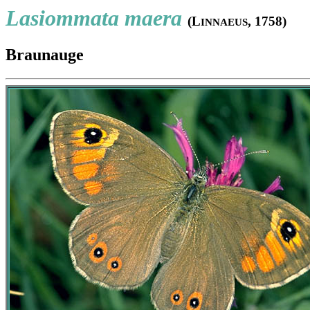
Lasiommata maera
(L
, 1758)
INNAEUS
Braunauge