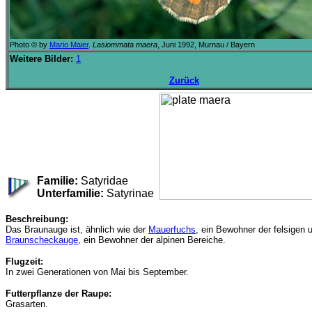
Photo © by
Mario Maier
.
Lasiommata maera
, Juni 1992, Murnau / Bayern
Weitere Bilder:
1
Zurück
Familie:
Satyridae
Unterfamilie:
Satyrinae
Beschreibung:
Das Braunauge ist, ähnlich wie der
Mauerfuchs
, ein Bewohner der felsigen 
Braunscheckauge
, ein Bewohner der alpinen Bereiche.
Flugzeit:
In zwei Generationen von Mai bis September.
Futterpflanze der Raupe:
Grasarten.