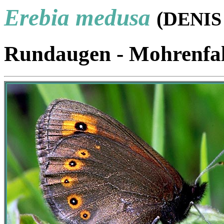
Erebia medusa
(D
ENI
Rundaugen - Mohrenfal