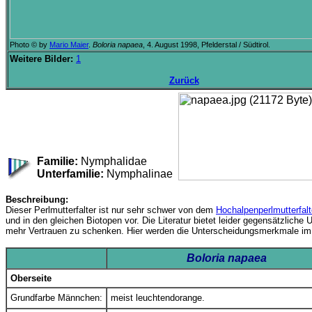
Photo © by
Mario Maier
.
Boloria napaea
, 4. August 1998, Pfelderstal / Südtirol.
Weitere Bilder:
1
Zurück
Familie:
Nymphalidae
Unterfamilie:
Nymphalinae
Beschreibung:
Dieser Perlmutterfalter ist nur sehr schwer von dem
Hochalpenperlmutterfalt
und in den gleichen Biotopen vor. Die Literatur bietet leider gegensätzli
mehr Vertrauen zu schenken. Hier werden die Unterscheidungsmerkmale im 
Boloria napaea
Oberseite
Grundfarbe Männchen:
meist leuchtendorange.