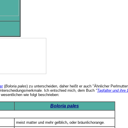
er
(
Boloria pales
) zu unterscheiden, daher heißt er auch "Ähnlicher Perlmutte
che Unterscheidungsmerkmale. Ich entschied mich, dem Buch
"
Tagfalter und ihr
wesentlichen wie folgt beschrieben:
Boloria pales
,
meist matter und mehr gelblich
oder bräunlichorange.