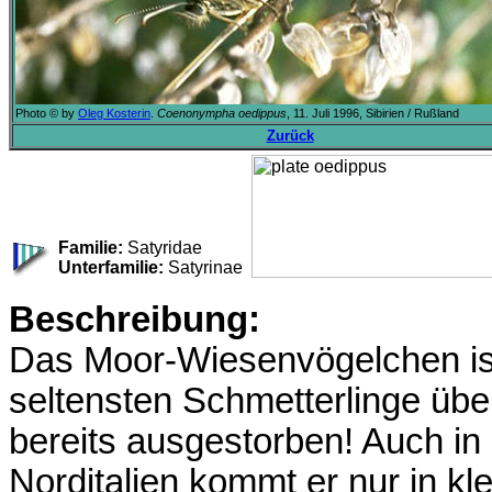
Photo © by
Oleg Kosterin
.
Coenonympha oedippus
, 11. Juli 1996, Sibirien / Rußland
Zurück
Familie:
Satyridae
Unterfamilie:
Satyrinae
Beschreibung:
Das Moor-Wiesenvögelchen ist
seltensten Schmetterlinge über
bereits ausgestorben! Auch in
Norditalien kommt er nur in kle