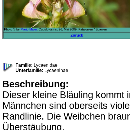
Photo © by
Mario Maier
. Cupido osiris, 26. Mai 2009, Katalonien / Spanien
Zurück
Familie:
Lycaenidae
Unterfamilie:
Lycaeninae
Beschreibung:
Dieser kleine Bläuling kommt 
Männchen sind oberseits viole
Randlinie. Die Weibchen braun
Überstäubung.