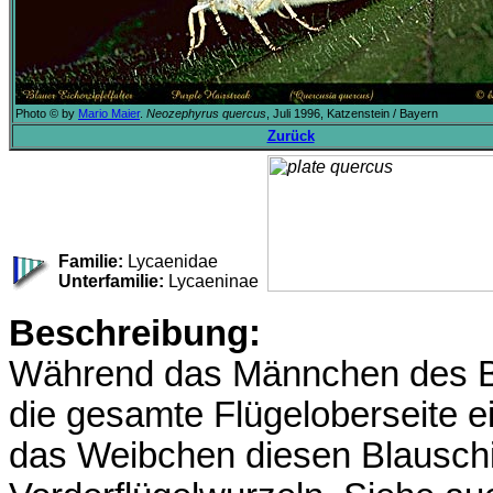
Photo © by
Mario Maier
.
Neozephyrus quercus
, Juli 1996, Katzenstein / Bayern
Zurück
Familie:
Lycaenidae
Unterfamilie:
Lycaeninae
Beschreibung:
Während das Männchen des Bla
die gesamte Flügeloberseite ei
das Weibchen diesen Blauschil