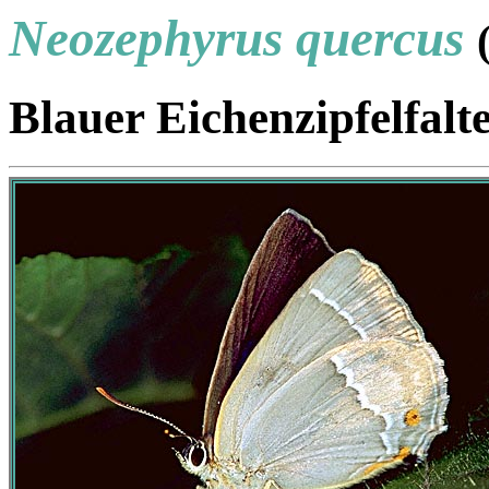
Neozephyrus quercus
Blauer Eichenzipfelfalt