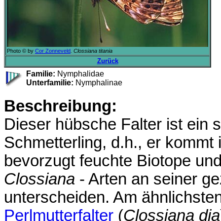
Photo © by
Cor Zonneveld
. Clossiana titania
Zurück
Familie:
Nymphalidae
Unterfamilie:
Nymphalinae
Beschreibung:
Dieser hübsche Falter ist ein
Schmetterling, d.h., er kommt
bevorzugt feuchte Biotope und 
Clossiana
- Arten an seiner g
unterscheiden. Am ähnlichsten
Perlmutterfalter
(
Clossiana dia