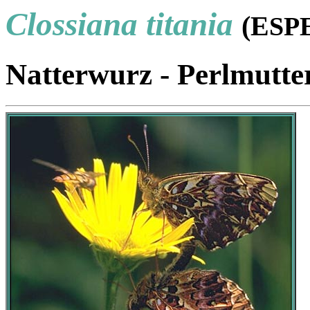
Clossiana titania
(E
SP
Natterwurz - Perlmutter