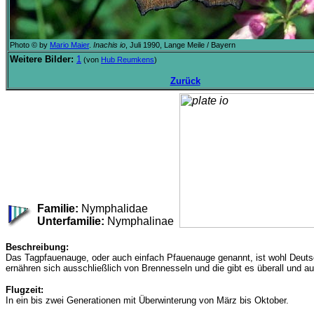
Photo © by
Mario Maier
.
Inachis io
, Juli 1990, Lange Meile / Bayern
Weitere Bilder:
1
(von
Hub Reumkens
)
Zurück
Familie:
Nymphalidae
Unterfamilie:
Nymphalinae
Beschreibung:
Das Tagpfauenauge, oder auch einfach Pfauenauge genannt, ist wohl Deutsch
ernähren sich ausschließlich von Brennesseln und die gibt es überall und a
Flugzeit:
In ein bis zwei Generationen mit Überwinterung von März bis Oktober.