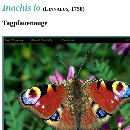
Inachis io
(L
, 1758)
INNAEUS
Tagpfauenauge